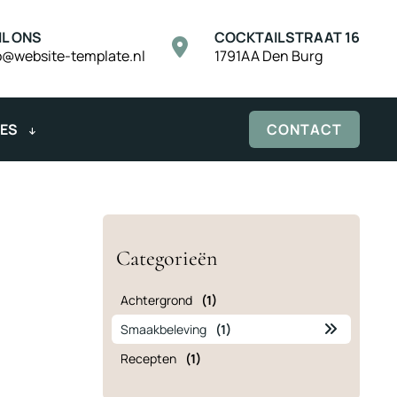
IL ONS
COCKTAILSTRAAT 16
o@website-template.nl
1791AA Den Burg
IES
CONTACT
Categorieën
Achtergrond
(1)
Smaakbeleving
(1)
Recepten
(1)