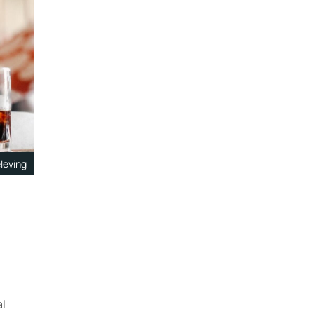
leving
n
al