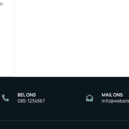
en
BEL ONS
MAIL ONS
085-1234567
info@websit